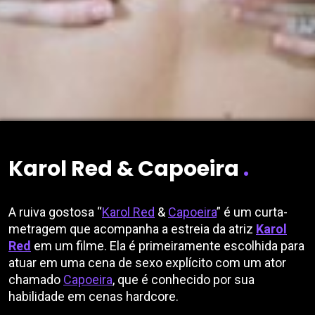
Saltar para o conteúdo
Karol Red & Capoeira
.
A ruiva gostosa “
Karol Red
&
Capoeira
” é um curta-
metragem que acompanha a estreia da atriz
Karol
Red
em um filme. Ela é primeiramente escolhida para
atuar em uma cena de sexo explícito com um ator
chamado
Capoeira
, que é conhecido por sua
habilidade em cenas hardcore.