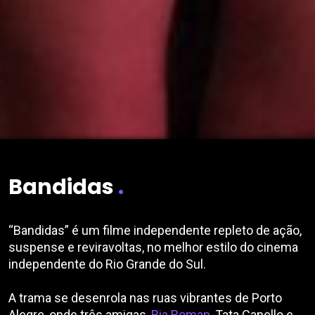
Saltar para o conteúdo
Bandidas
.
“Bandidas” é um filme independente repleto de ação,
suspense e reviravoltas, no melhor estilo do cinema
independente do Rio Grande do Sul.
A trama se desenrola nas ruas vibrantes de Porto
Alegre, onde três amigas,
Bia Roman
, Tata Canello e